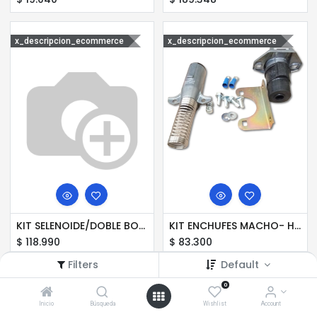
x_descripcion_ecommerce
x_descripcion_ecommerce
KIT SELENOIDE/DOBLE BOTON INT/CABLE PULLTARPS PUL
KIT ENCHUFES MACHO- HEMBRA PULL
$
118.990
$
83.300
Filters
Default
x_descripcion_ecommerce
x_descripcion_ecommerce
0
Inicio
Búsqueda
Wishlist
Account