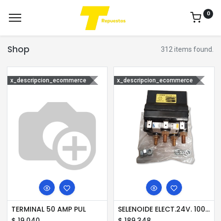
0
Shop
312 items found.
x_descripcion_ecommerce
x_descripcion_ecommerce
TERMINAL 50 AMP PUL
SELENOIDE ELECT.24V. 100 AMP PULLTARP PUL
$
19.040
$
189.348