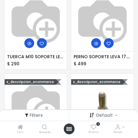
TUERCA M10 SOPORTE LEVA 80 WB
PERNO SOPORTE LEVA 17.5 AMP
$
290
$
499
x_descripcion_ecommerce
x_descripcion_ecommerce
Filters
Default
0
Inicio
Búsqueda
Wishlist
Account