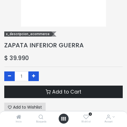
x_descripcion_ecommerce
ZAPATA INFERIOR GUERRA
$
39.990
Add to Cart
Add to Wishlist
0
Inicio
Búsqueda
Wishlist
Account
Terms and Conditions