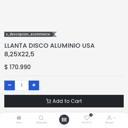
x_descripcion_ecommerce
LLANTA DISCO ALUMINIO USA
8,25X22,5
$
170.990
Add to Cart
Add to Wishlist
0
Inicio
Búsqueda
Wishlist
Account