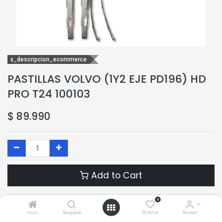
x_descripcion_ecommerce
PASTILLAS VOLVO (1Y2 EJE PD196) HD
PRO T24 100103
$
89.990
Add to Cart
Add to Wishlist
0
Inicio
Búsqueda
Wishlist
Account