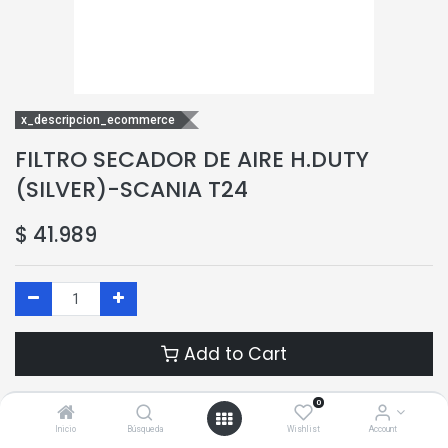
x_descripcion_ecommerce
FILTRO SECADOR DE AIRE H.DUTY
(SILVER)-SCANIA T24
$
41.989
Add to Cart
Add to Wishlist
0
Inicio
Búsqueda
Wishlist
Account