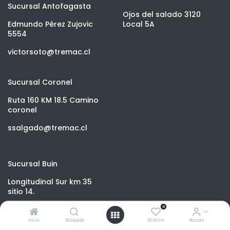
Sucursal Antofagasta
Ojos del salado 3120
Edmundo Pérez Zujovic
Local 5A
5554
victorsoto@tremac.cl
Sucursal Coronel
Ruta 160 KM 18.5 Camino
coronel
ssalgado@tremac.cl
Sucursal Buin
Longitudinal Sur km 35
sitio 14.
0
ochavez@tremac.cl
Inicio
Búsqueda
Wishlist
Account